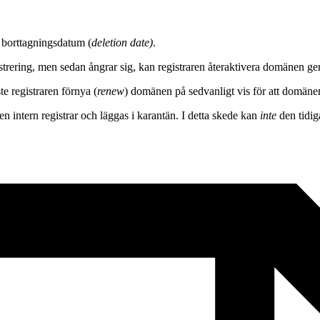
borttagningsdatum (
deletion date)
.
trering, men sedan ångrar sig, kan registraren återaktivera domänen ge
e registraren förnya (
renew
) domänen på sedvanligt vis för att domänen
n intern registrar och läggas i karantän. I detta skede kan
inte
den tidi