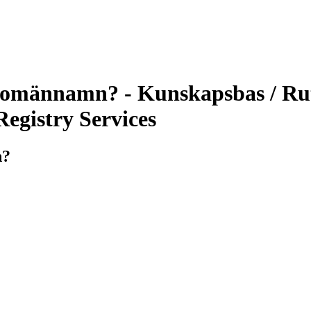
omännamn? - Kunskapsbas / Ruti
egistry Services
n?