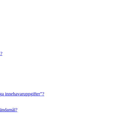
t?
ga innehavaruppgifter”?
 ändamål?