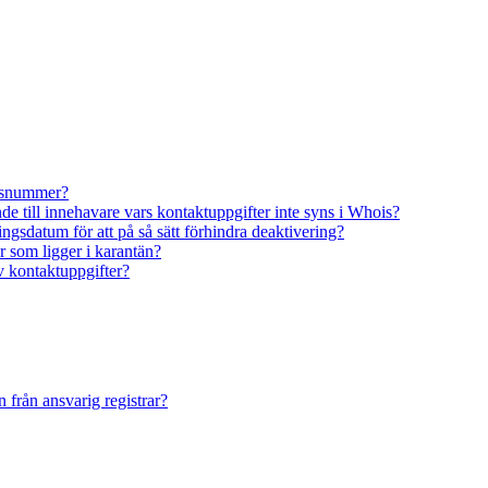
ionsnummer?
nde till innehavare vars kontaktuppgifter inte syns i Whois?
gsdatum för att på så sätt förhindra deaktivering?
 som ligger i karantän?
v kontaktuppgifter?
 från ansvarig registrar?