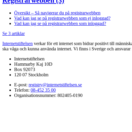
Registrarwebben
(3)
Översikt – Så navigerar du på registrarwebben
Vad kan jag se på registrarwebben som ej inloggad?
Vad kan jag se på registrarwebben som inloggad?
Se 3 artiklar
Internetstiftelsen
verkar för ett internet som bidrar positivt till männis
ska våga och kunna använda internet. Vi finns i Sverige och ansvara
Internetstiftelsen
Hammarby Kaj 10D
Box 92073
120 07 Stockholm
E-post:
registry@internetstiftelsen.se
Telefon:
08-452 35 00
Organisationsnummer: 802405-0190