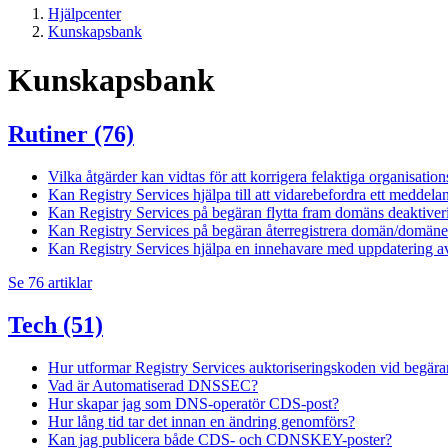
Hjälpcenter
Kunskapsbank
Kunskapsbank
Rutiner
(76)
Vilka åtgärder kan vidtas för att korrigera felaktiga organisat
Kan Registry Services hjälpa till att vidarebefordra ett meddela
Kan Registry Services på begäran flytta fram domäns deaktiverin
Kan Registry Services på begäran återregistrera domän/domäner
Kan Registry Services hjälpa en innehavare med uppdatering a
Se 76 artiklar
Tech
(51)
Hur utformar Registry Services auktoriseringskoden vid begäran
Vad är Automatiserad DNSSEC?
Hur skapar jag som DNS-operatör CDS-post?
Hur lång tid tar det innan en ändring genomförs?
Kan jag publicera både CDS- och CDNSKEY-poster?