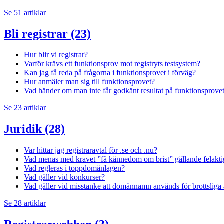
Se 51 artiklar
Bli registrar
(23)
Hur blir vi registrar?
Varför krävs ett funktionsprov mot registryts testsystem?
Kan jag få reda på frågorna i funktionsprovet i förväg?
Hur anmäler man sig till funktionsprovet?
Vad händer om man inte får godkänt resultat på funktionsprove
Se 23 artiklar
Juridik
(28)
Var hittar jag registraravtal för .se och .nu?
Vad menas med kravet ”få kännedom om brist” gällande felakti
Vad regleras i toppdomänlagen?
Vad gäller vid konkurser?
Vad gäller vid misstanke att domännamn används för brottsliga
Se 28 artiklar